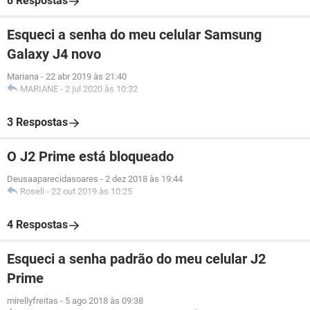
8 Respostas
Esqueci a senha do meu celular Samsung
Galaxy J4 novo
Mariana
-
22 abr 2019 às 21:40
MARIANE
-
2 jul 2020 às 10:32
3 Respostas
O J2 Prime está bloqueado
Deusaaparecidasoares
-
2 dez 2018 às 19:44
Roseli
-
22 out 2019 às 10:25
4 Respostas
Esqueci a senha padrão do meu celular J2
Prime
mirellyfreitas
-
5 ago 2018 às 09:38