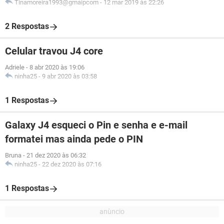
Tinamoreira1993@gmaipcom
-
12 mar 2019 às 22:26
2 Respostas
Celular travou J4 core
Adriele
-
8 abr 2020 às 19:06
ninha25
-
9 abr 2020 às 03:58
1 Respostas
Galaxy J4 esqueci o Pin e senha e e-mail
formatei mas ainda pede o PIN
Bruna
-
21 dez 2020 às 06:32
ninha25
-
22 dez 2020 às 07:16
1 Respostas