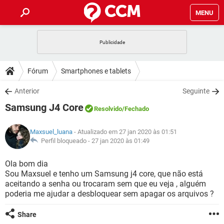
MENU
INÍCIO
JOGOS
WHATSAPP
DICAS
Fórum
Smartphones e tablets
CELULAR
FACEBOOK
JOGOS
WHATSAPP
DOWNLOADS
Anterior
Seguinte
OUTLOOK
EXCEL
CELULAR
FACEBOOK
Samsung J4 Core
INSTAGRAM
JOGOS
GMAIL
WHATSAPP
Resolvido
/Fechado
FÓRUM
OUTLOOK
EXCEL
GUIA DE COMPRAS
CELULAR
FACEBOOK
Maxsuel_luana
- Atualizado em 27 jan 2020 às 01:51
INSTAGRAM
JOGOS
GMAIL
WHATSAPP
GLOSSÁRIO
Perfil bloqueado -
27 jan 2020 às 01:49
OUTLOOK
EXCEL
GUIA DE COMPRAS
CELULAR
FACEBOOK
INSTAGRAM
JOGOS
GMAIL
WHATSAPP
Ola bom dia
OUTLOOK
EXCEL
Sou Maxsuel e tenho um Samsung j4 core, que não está
GUIA DE COMPRAS
CELULAR
FACEBOOK
aceitando a senha ou trocaram sem que eu veja , alguém
INSTAGRAM
GMAIL
poderia me ajudar a desbloquear sem apagar os arquivos ?
OUTLOOK
EXCEL
GUIA DE COMPRAS
INSTAGRAM
GMAIL
Share