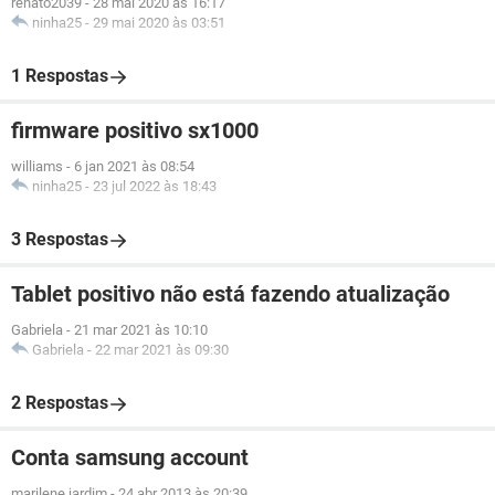
renato2039
-
28 mai 2020 às 16:17
ninha25
-
29 mai 2020 às 03:51
1 Respostas
firmware positivo sx1000
williams
-
6 jan 2021 às 08:54
ninha25
-
23 jul 2022 às 18:43
3 Respostas
Tablet positivo não está fazendo atualização
Gabriela
-
21 mar 2021 às 10:10
Gabriela
-
22 mar 2021 às 09:30
2 Respostas
Conta samsung account
marilene jardim
-
24 abr 2013 às 20:39