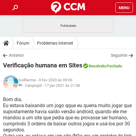
MENU
INÍCIO
JOGOS
WHATSAPP
DICAS
Fórum
Problemas Internet
CELULAR
FACEBOOK
JOGOS
WHATSAPP
DOWNLOADS
Anterior
Seguinte
OUTLOOK
EXCEL
CELULAR
FACEBOOK
Verificação humana em Sites
INSTAGRAM
JOGOS
GMAIL
WHATSAPP
Resolvido
/Fechado
FÓRUM
OUTLOOK
EXCEL
GUIA DE COMPRAS
CELULAR
FACEBOOK
Guilherme
- 8 fev 2020 às 09:00
INSTAGRAM
JOGOS
GMAIL
WHATSAPP
GLOSSÁRIO
Caiopiupil -
17 jan 2021 às 21:58
OUTLOOK
EXCEL
GUIA DE COMPRAS
CELULAR
FACEBOOK
INSTAGRAM
JOGOS
GMAIL
WHATSAPP
Bom dia,
OUTLOOK
EXCEL
Eu estava baixando um jogo qque eu queria muito jogar que
GUIA DE COMPRAS
CELULAR
FACEBOOK
supostamente havia saído versão android, quando ele me
INSTAGRAM
GMAIL
mandou a um site que pedia que eu provasse ser humano,
OUTLOOK
EXCEL
GUIA DE COMPRAS
cumprindo 3 ordens de baixar outros jogos e usá-los por 30
INSTAGRAM
GMAIL
segundos.
Outra vez, eu estava em um site (Não era um protetor de link