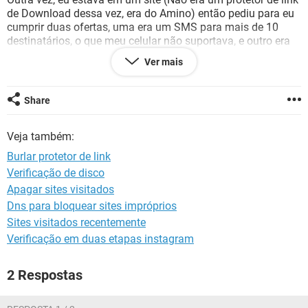
GUIA DE COMPRAS
de Download dessa vez, era do Amino) então pediu para eu
cumprir duas ofertas, uma era um SMS para mais de 10
destinatários, o que meu celular não suportava, e outro era
para digitar meu número de celular, porém o site não
Ver mais
entrava, queria pular essas duas ordens e prosseguir sem
problemas, há alguma forma?
Obs: O segundo não protegia Download, apenas o primeiro;
Share
Favor responder as duas formas;
Veja também:
Burlar protetor de link
Verificação de disco
Apagar sites visitados
Dns para bloquear sites impróprios
Sites visitados recentemente
Verificação em duas etapas instagram
2 Respostas