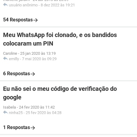
usuário anônimo
-
8 dez 2022 às 19:21
54 Respostas
Meu WhatsApp foi clonado, e os bandidos
colocaram um PIN
Caroline
-
25 jan 2020 às 13:19
emilly
-
7 mai 2020 às 09:29
6 Respostas
Eu não sei o meu código de verificação do
google
Isabela
-
24 fev 2020 às 11:42
ninha25
-
25 fev 2020 às 04:28
1 Respostas