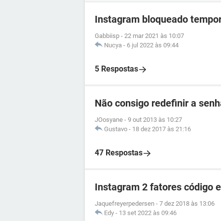
Instagram bloqueado tempo
Gabbiisp
-
22 mar 2021 às 10:07
Nucya
-
6 jul 2022 às 09:44
5 Respostas
Não consigo redefinir a sen
JOosyane
-
9 out 2013 às 10:27
Gustavo
-
18 dez 2017 às 21:16
47 Respostas
Instagram 2 fatores código 
Jaquefreyerpedersen
-
7 dez 2018 às 13:06
Edy
-
13 set 2022 às 09:46