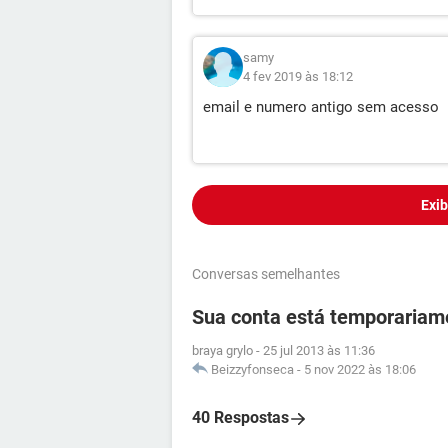
samy
4 fev 2019 às 18:12
email e numero antigo sem acesso
Exib
Conversas semelhantes
Sua conta está temporariam
braya grylo
-
25 jul 2013 às 11:36
Beizzyfonseca
-
5 nov 2022 às 18:06
40 Respostas