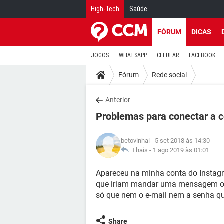
High-Tech
Saúde
FÓRUM
DICAS
JOGOS
WHATSAPP
CELULAR
FACEBOOK
Fórum
Rede social
Anterior
Problemas para conectar a 
betovinhal
- 5 set 2018 às 14:30
Thais -
1 ago 2019 às 01:01
Apareceu na minha conta do Instagr
que iriam mandar uma mensagem ou pe
só que nem o e-mail nem a senha 
Share